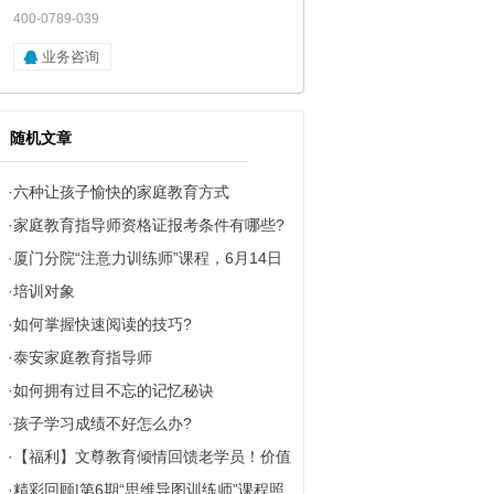
400-0789-039
业务咨询
随机文章
·
六种让孩子愉快的家庭教育方式
·
家庭教育指导师资格证报考条件有哪些?
·
厦门分院“注意力训练师”课程，6月14日
·
培训对象
即将开课！
·
如何掌握快速阅读的技巧?
·
泰安家庭教育指导师
·
如何拥有过目不忘的记忆秘诀
·
孩子学习成绩不好怎么办?
·
【福利】文尊教育倾情回馈老学员！价值
·
精彩回顾|第6期“思维导图训练师”课程照