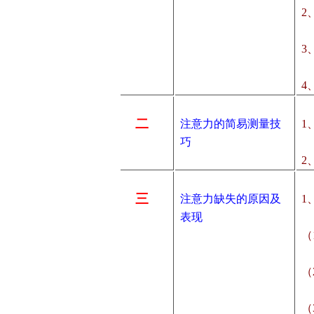
2
3
4
二
注意力的简易测量技
1
巧
2
三
注意力缺失的原因及
1
表现
（
（
（