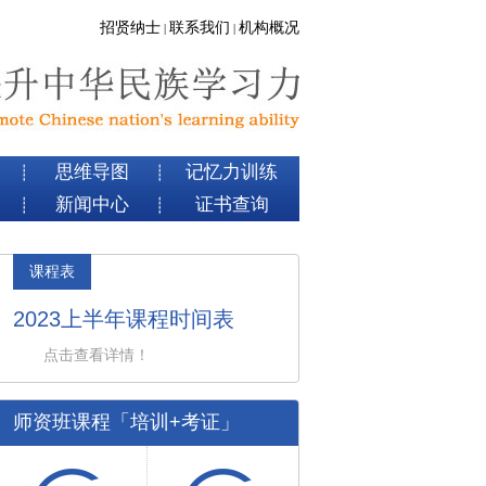
招贤纳士
联系我们
机构概况
|
|
思维导图
记忆力训练
┊
┊
新闻中心
证书查询
┊
┊
课程表
2023上半年课程时间表
点击查看详情！
师资班课程「培训+考证」