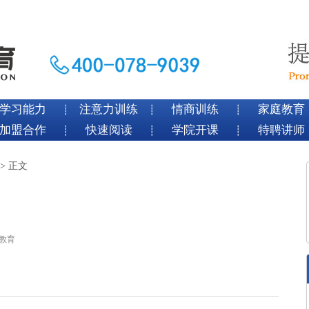
学习能力
注意力训练
情商训练
家庭教育
┊
┊
┊
加盟合作
快速阅读
学院开课
特聘讲师
┊
┊
┊
> 正文
尊教育