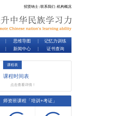
招贤纳士
联系我们
机构概况
|
|
思维导图
记忆力训练
┊
┊
新闻中心
证书查询
┊
┊
课程表
课程时间表
点击查看详情！
师资班课程「培训+考证」