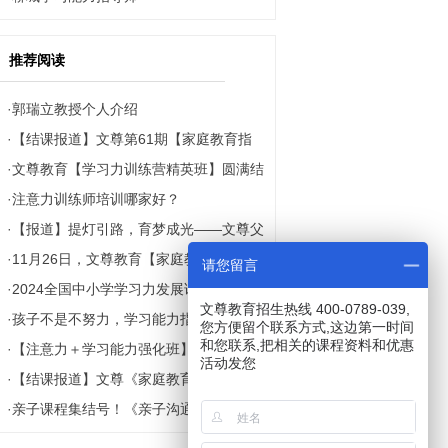
推荐阅读
·
郭瑞立教授个人介绍
·
【结课报道】文尊第61期【家庭教育指
·
文尊教育【学习力训练营精英班】圆满结
导师】课程圆满结课！所有未来的惊喜都
·
注意力训练师培训哪家好？
营！成长仍在继续~
源于努力耕耘的当下！
·
【报道】提灯引路，育梦成光——文尊父
·
11月26日，文尊教育【家庭教育指导师
母学院第3期家庭教育论坛圆满举办！
请您留言
·
2024全国中小学学习力发展论坛精彩回
线上强化班】第二期开始预约啦！老学员
文尊教育招生热线 400-0789-039,
·
孩子不是不努力，学习能力指导师让娃变
顾！
免费学！
您方便留个联系方式,这边第一时间
和您联系,把相关的课程资料和优惠
·
【注意力＋学习能力强化班】万元课程中
身"学习永动机”
活动发您
·
【结课报道】文尊《家庭教育精英讲师》
的精华，老学员免费，预约火爆，赶紧抢
·
亲子课程集结号！《亲子沟通培训师》将
课程圆满结课！
抢抢！
于五月九号在北京大学开课！