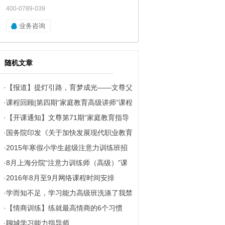
400-0789-039
业务咨询
随机文章
·
【报道】提灯引路，育梦成光——文尊父
·
课程回顾|第四期“家庭教育高级讲师”课程
母学院第3期家庭教育论坛圆满举办！
·
【开课通知】文尊第71期“家庭教育指导
现场纪录
·
国务院印发《关于加快发展现代职业教育
师”（12.13-15）南京开课啦，火热报名
·
2015年寒假小学生超级注意力训练班招
的决定》
中！
·
8月上海分院“注意力训练师（高级）”课
生简章
·
2016年8月至9月网络课程时间安排
程开班啦！
·
学而知不足，学习能力高级班洗涤了我禁
·
【情商训练】练就最高情商的6个习惯
锢的心灵及大脑
·
聊城学习能力指导师