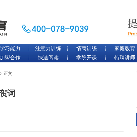
学习能力
注意力训练
情商训练
家庭教育
┊
┊
┊
加盟合作
快速阅读
学院开课
特聘讲师
┊
┊
┊
> 正文
贺词