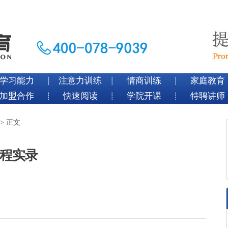
学习能力
注意力训练
情商训练
家庭教育
┊
┊
┊
加盟合作
快速阅读
学院开课
特聘讲师
┊
┊
┊
> 正文
程实录