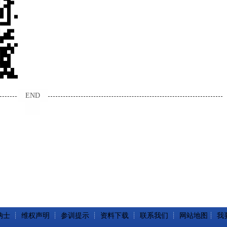
END
纳士
┊
维权声明
┊
参训提示
┊
资料下载
┊
联系我们
┊
网站地图
┊
我