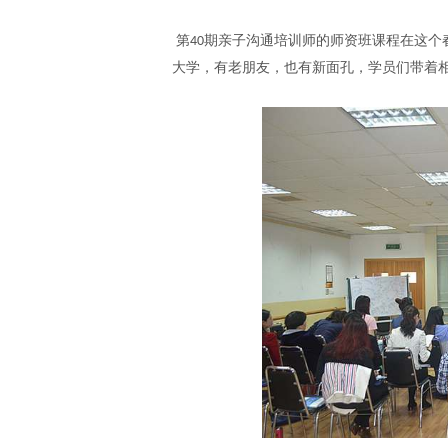
第
期亲子沟通培训师的师资班
课程
在这个
40
大学，
有老朋友，也有新面孔
，
学员们
带着