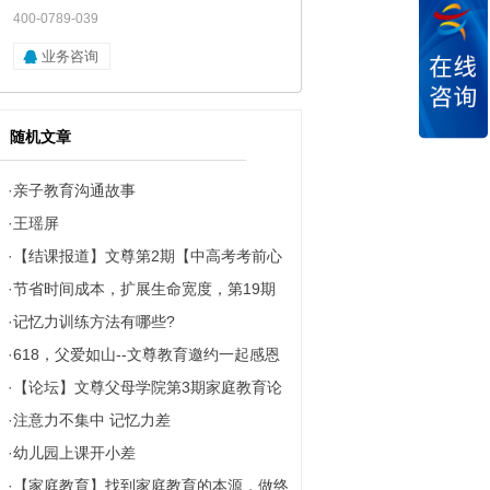
400-0789-039
业务咨询
随机文章
·
亲子教育沟通故事
·
王瑶屏
·
【结课报道】文尊第2期【中高考考前心
·
节省时间成本，扩展生命宽度，第19期
理强化辅导特训班】师资课程圆满结课
·
记忆力训练方法有哪些?
【全脑快速阅读】课程在南京大学圆满落
啦！
·
618，父爱如山--文尊教育邀约一起感恩
幕
·
【论坛】文尊父母学院第3期家庭教育论
父亲
·
注意力不集中 记忆力差
坛2月6日在线举办
·
幼儿园上课开小差
·
【家庭教育】找到家庭教育的本源，做终