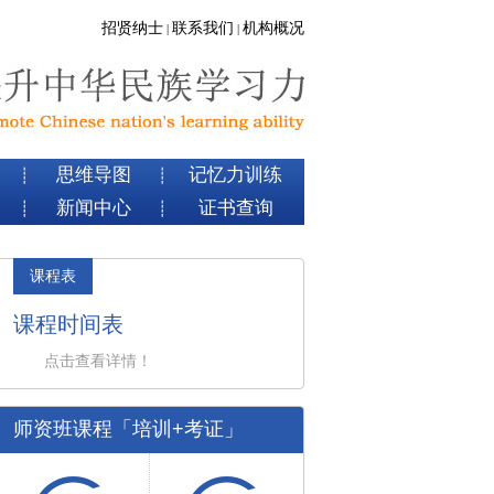
招贤纳士
联系我们
机构概况
|
|
思维导图
记忆力训练
┊
┊
新闻中心
证书查询
┊
┊
课程表
课程时间表
点击查看详情！
师资班课程「培训+考证」