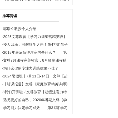
身成长的父母
推荐阅读
·
郭瑞立教授个人介绍
·
2025文尊教育【学习力训练营精英班】
·
授人以渔，可解终生之患！第47期“亲子
圆满结营！少年们收获了“会学习” 的核心
·
2015年最后值得注意的是什么？——第
沟通培训师”课程在南京大学圆满落幕！
能力
·
文尊7月课程完美收官，8月师资课程精
18期注意力训练师（师资班）课程圆满结
·
为什么你的专注力训练效果不佳？
彩继续
束！
·
2024暑假班丨7月11日-14日，文尊【超
·
【结课报道】文尊《家庭教育精英讲师》
级注意力特训班】火热招生中！在玩中让
·
“我们开班啦~”文尊教育【超级注意力特
课程圆满结课！
孩子告别拖拉、粗心、坐不住！
·
遇见更好的自己，2020年暑期文尊【学
训班】顺利开课！
·
学习能力决定学习成效——第31期“学习
习力夏令营】在南京欢乐结营！
能力指导师”中级班课程圆满落幕！