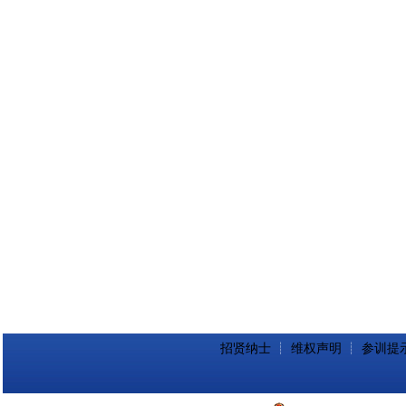
招贤纳士
┊
维权声明
┊
参训提