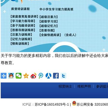
关于
学习能力
的更多精彩内容，我们在以后的讲解中还会给大
尊教育。
招贤纳士
┊
维权声明
┊
参训提
ICP证：
苏ICP备16014929号-1
|
苏公网安备 3201060