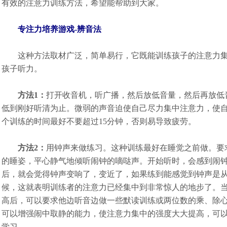
有效的注意力训练方法，希望能帮助到大家。
专注力培养游戏-辨音法
这种方法取材广泛，简单易行，它既能训练孩子的注意力集
孩子听力。
方法1：
打开收音机，听广播，然后放低音量，然后再放低
低到刚好听清为止。微弱的声音迫使自己尽力集中注意力，使
个训练的时间最好不要超过15分钟，否则易导致疲劳。
方法2：
用钟声来做练习。这种训练最好在睡觉之前做。要
的睡姿，平心静气地倾听闹钟的嘀哒声。开始听时，会感到闹
后，就会觉得钟声变响了，变近了，如果练到能感觉到钟声是
候，这就表明训练者的注意力已经集中到非常惊人的地步了。
高后，可以要求他边听音边做一些默读训练或两位数的乘、除
可以增强闹中取静的能力，使注意力集中的强度大大提高，可
学习。