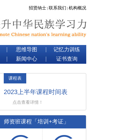
招贤纳士
联系我们
机构概况
|
|
思维导图
记忆力训练
┊
┊
新闻中心
证书查询
┊
┊
课程表
2023上半年课程时间表
点击查看详情！
师资班课程「培训+考证」