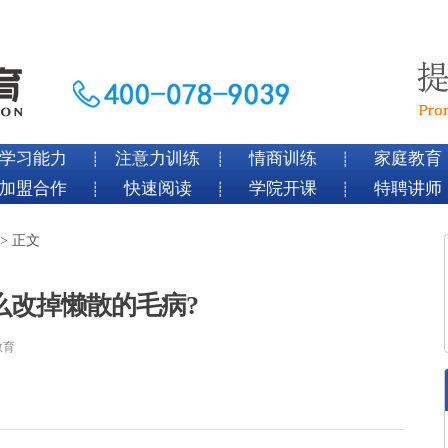
学习能力
注意力训练
情商训练
家庭教育
┊
┊
┊
加盟合作
快速阅读
学院开课
特聘讲师
┊
┊
┊
> 正文
么改掉懒散的毛病?
教育