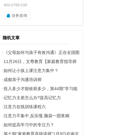
400-0789-039
业务咨询
随机文章
·
《父母如何与孩子有效沟通》正在全国图
·
11月26日，文尊教育【家庭教育指导师
书馆巡回演讲
·
如何让小孩上课注意力集中？
线上强化班】第二期开始预约啦！老学员
·
成都亲子沟通培训师
免费学！
·
投入多少才能收获多少，第44期“学习能
·
记忆力太差怎么办?提高记忆力
力指导师”课程在南京大学圆满落幕！
·
注意力在线训练课程六
·
注意力不集中,反应慢,脑袋一团浆糊
·
如何提高学习中的专注力？
·
第七期“家庭教育高级讲师”1月9日在南京