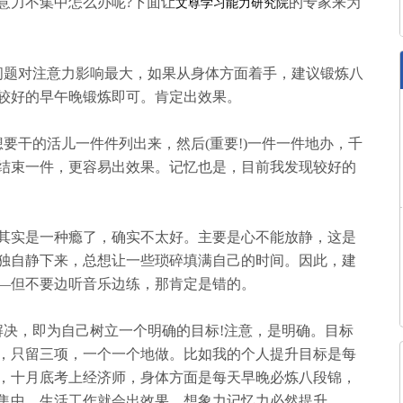
意力不集中怎么办呢?下面让
的专家来为
文尊学习能力研究院
问题对注意力影响最大，如果从身体方面着手，建议锻炼八
较好的早午晚锻炼即可。肯定出效果。
要干的活儿一件件列出来，然后(重要!)一件一件地办，千
结束一件，更容易出效果。记忆也是，目前我发现较好的
么其实是一种瘾了，确实不太好。主要是心不能放静，这是
独自静下来，总想让一些琐碎填满自己的时间。因此，建
—但不要边听音乐边练，那肯定是错的。
解决，即为自己树立一个明确的目标!注意，是明确。目标
，只留三项，一个一个地做。比如我的个人提升目标是每
，十月底考上经济师，身体方面是每天早晚必炼八段锦，
集中，生活工作就会出效果，想象力记忆力必然提升。