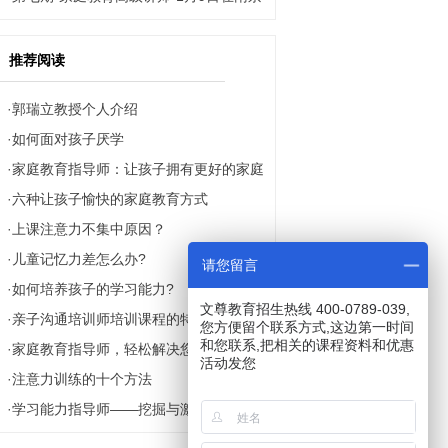
大学开课啦！
推荐阅读
·
郭瑞立教授个人介绍
·
如何面对孩子厌学
·
家庭教育指导师：让孩子拥有更好的家庭
·
六种让孩子愉快的家庭教育方式
教育
·
上课注意力不集中原因？
·
儿童记忆力差怎么办?
请您留言
·
如何培养孩子的学习能力?
文尊教育招生热线 400-0789-039,
·
亲子沟通培训师培训课程的特点
您方便留个联系方式,这边第一时间
和您联系,把相关的课程资料和优惠
·
家庭教育指导师，轻松解决您面临的家庭
活动发您
·
注意力训练的十个方法
问题
·
学习能力指导师——挖掘与激活潜在学习
能力