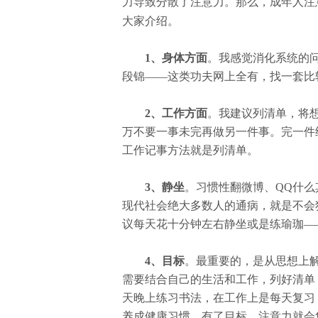
力导致分散了注意力。那么，成年人注
大家介绍。
1、身体方面
。我感觉消化系统的
段锦——这类功夫网上全有，找一套比
2、工作方面
。我建议列清单，将想
万不要一事未完再做另一件事。完一件
工作记事方法就是列清单。
3、静坐
。习惯性翻微博、QQ什
现代社会绝大多数人的通病，就是不会
议每天花十分钟左右静坐或是练瑜珈—
4、目标
。最重要的，是从思想上
需要结合自己的生活和工作，列好清单
天晚上练习书法，在工作上是每天复习
养成健康习惯。有了目标，注意力就会