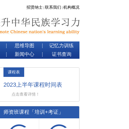
招贤纳士
联系我们
机构概况
|
|
思维导图
记忆力训练
┊
┊
新闻中心
证书查询
┊
┊
课程表
2023上半年课程时间表
点击查看详情！
师资班课程「培训+考证」