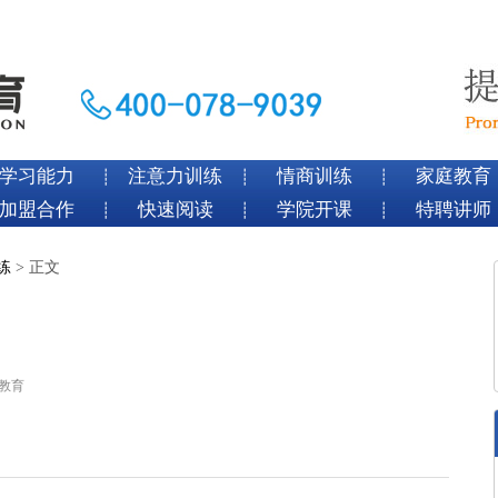
学习能力
注意力训练
情商训练
家庭教育
┊
┊
┊
加盟合作
快速阅读
学院开课
特聘讲师
┊
┊
┊
练
> 正文
尊教育