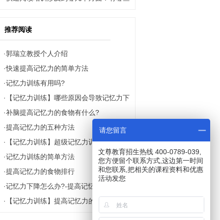
京大学正式开课！
常见的方法？
推荐阅读
·
郭瑞立教授个人介绍
·
快速提高记忆力的简单方法
·
记忆力训练有用吗?
·
【记忆力训练】哪些原因会导致记忆力下
·
补脑提高记忆力的食物有什么?
降？
·
提高记忆力的五种方法
请您留言
·
【记忆力训练】超级记忆力训练方法，赶
文尊教育招生热线 400-0789-039,
·
记忆力训练的简单方法
紧收藏吧!
您方便留个联系方式,这边第一时间
和您联系,把相关的课程资料和优惠
·
提高记忆力的食物排行
活动发您
·
记忆力下降怎么办?-提高记忆力的几种方
·
【记忆力训练】提高记忆力的小技巧
法