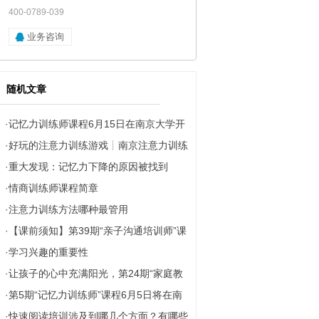
400-0789-039
业务咨询
随机文章
·
记忆力训练师课程6月15日在南京大学开
·
好玩的注意力训练游戏┊南京注意力训练
班！报名从速！
·
重大发现：记忆力下降的原因被找到
·
情商训练师课程简章
·
注意力训练方法哪种最管用
·
【课前须知】第39期“亲子沟通培训师”课
·
学习兴趣的重要性
前注意事项
·
让孩子的心中充满阳光，第24期“家庭教
·
第5期“记忆力训练师”课程6月5日将在南
育高级讲师”课程在南京大学圆满落幕！
·
快速阅读培训涉及到哪几个方面？有哪些